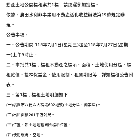
動產土地公開標租案共1標，請踴躍參加投標。
依據：農田水利非事業用不動產活化收益辦法第19條規定辦
理。
公告事項：
一、公告期間:115年7月1日(星期三)起至115年7月27日(星期
一)上午9時止。
二、本批共1標，標租不動產之標示、面積、土地使用分區、標
租底價、投標保證金、使用限制、租賃期限等，詳如標租公告附
表。
三、第1標，標租土地明細如下：
(一)桃園市八德區大福段602地號(土地分區：商業區)。
(二)出租面積261平方公尺。
(三)位置：如土地地籍圖所標示位置。
(四)使用現況：空地。