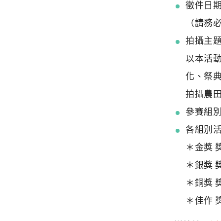
徵件日期
（請務
拍攝主
以本活
化、祭
拍攝農
參賽組
各組別
＊金獎 
＊銀獎 
＊銅獎 
＊佳作 