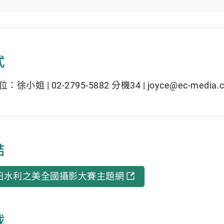
式
小姐 | 02-2795-5882 分機34 | joyce@ec-media.c
結
 農田水利之美全國攝影大賽主題網
載