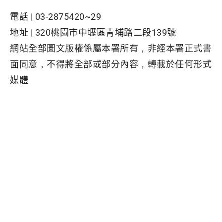
電話 |
03-2875420~29
地址 |
320桃園市中壢區青埔路二段139號
網站全部圖文版權係屬本署所有，非經本署正式書
面同意，不得將全部或部分內容，轉載於任何形式
媒體
Facebook粉絲專頁
隱私權保護政策
|
資訊安全政策
|
政府網站資料開放宣告