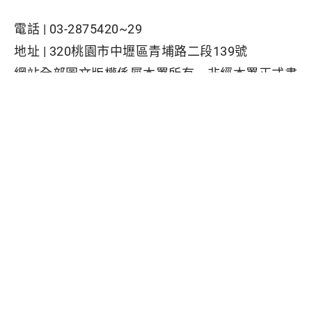
電話 |
03-2875420~29
地址 |
320桃園市中壢區青埔路二段139號
網站全部圖文版權係屬本署所有，非經本署正式書
面同意，不得將全部或部分內容，轉載於任何形式
媒體
Facebook粉絲專頁
隱私權保護政策
|
資訊安全政策
|
政府網站資料開放宣告